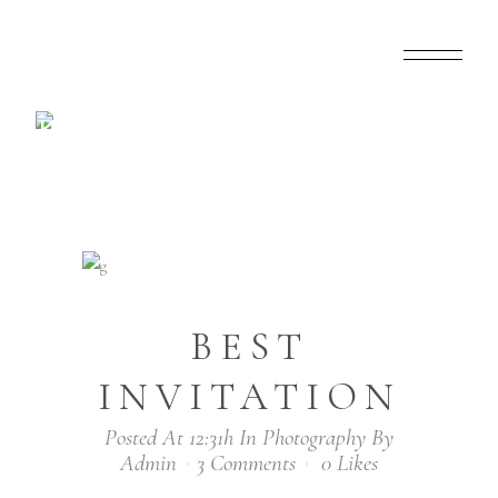
BEST
INVITATION
Home
>
Photography
>
Best Invitation
BEST
INVITATION
Posted At 12:31h
In
Photography
By
Admin
3 Comments
0
Likes