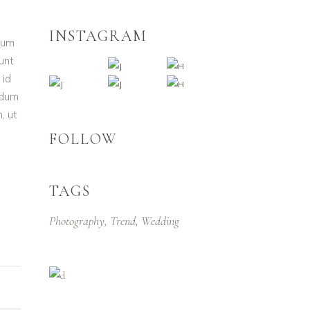
INSTAGRAM
trum
unt
 id
rdum
, ut
FOLLOW
TAGS
Photography
Trend
Wedding