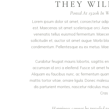
THEY WIL
Posted At 13:20h
In
W
Lorem ipsum dolor sit amet, consectetur adipis
est. Maecenas sit amet scelerisque orci. Aenea
venenatis tellus euismod fermentum. Maecenas
sollicitudin et, auctor sit amet augue. Morbi b
condimentum. Pellentesque eu ex metus. Maecena
Curabitur feugiat mauris lobortis, sagittis eni
accumsan id orci a eleifend. Fusce sit amet he
Aliquam eu faucibus nunc, ac fermentum quam. 
mattis tortor vitae, ornare ligula. Donec males
dis parturient montes, nascetur ridiculus mus
Cras 
Happiness cannot be traveled to,