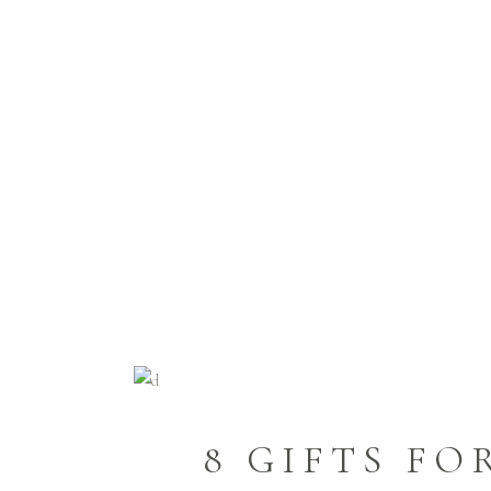
Home
>
Wedding
>
8 Gifts For The Groomsmen The
8 GIFTS F