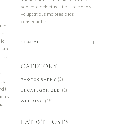
sapiente delectus, ut aut reiciendis
voluptatibus maiores alias
consequatur
trum
unt
 id
rdum
, ut
CATEGORY
bi
(3)
PHOTOGRAPHY
us.
dit,
(1)
UNCATEGORIZED
agnis
(18)
WEDDING
ac.
LATEST POSTS