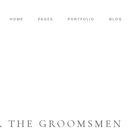
HOME
PAGES
PORTFOLIO
BLOG
y Will Never Forget
OR THE GROOMSMEN