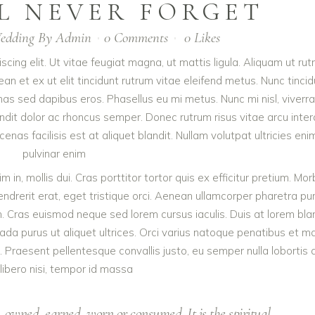
L NEVER FORGET
edding
By
Admin
0 Comments
0
Likes
cing elit. Ut vitae feugiat magna, ut mattis ligula. Aliquam ut ru
n et ex ut elit tincidunt rutrum vitae eleifend metus. Nunc tincid
 sed dapibus eros. Phasellus eu mi metus. Nunc mi nisl, viverra
landit dolor ac rhoncus semper. Donec rutrum risus vitae arcu inte
s facilisis est at aliquet blandit. Nullam volutpat ultricies enim
pulvinar enim
m in, mollis dui. Cras porttitor tortor quis ex efficitur pretium. Mor
ndrerit erat, eget tristique orci. Aenean ullamcorper pharetra pur
Cras euismod neque sed lorem cursus iaculis. Duis at lorem blan
uada purus ut aliquet ultrices. Orci varius natoque penatibus et m
. Praesent pellentesque convallis justo, eu semper nulla lobortis 
libero nisi, tempor id massa
 owned, earned, worn or consumed. It is the spiritual.