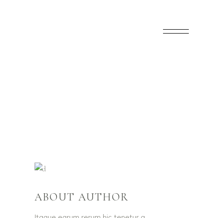
ABOUT AUTHOR
Itaque earum rerum hic tenetur a