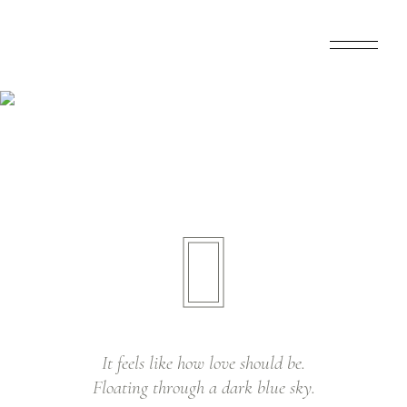
Home
>
Wedding
>
It feels like how love should
be. Floating through a dark blue sky.
It feels like how love should be.
Floating through a dark blue sky.