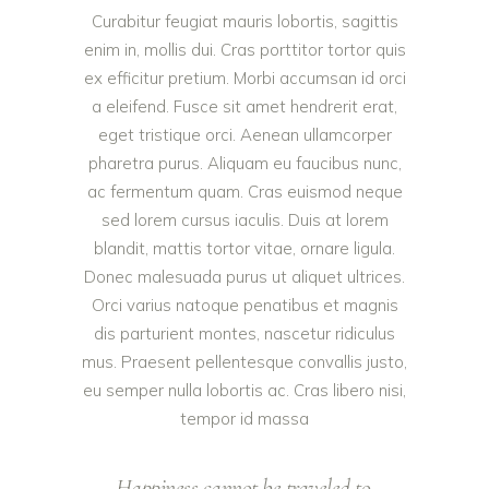
Curabitur feugiat mauris lobortis, sagittis
enim in, mollis dui. Cras porttitor tortor quis
ex efficitur pretium. Morbi accumsan id orci
a eleifend. Fusce sit amet hendrerit erat,
eget tristique orci. Aenean ullamcorper
pharetra purus. Aliquam eu faucibus nunc,
ac fermentum quam. Cras euismod neque
sed lorem cursus iaculis. Duis at lorem
blandit, mattis tortor vitae, ornare ligula.
Donec malesuada purus ut aliquet ultrices.
Orci varius natoque penatibus et magnis
dis parturient montes, nascetur ridiculus
mus. Praesent pellentesque convallis justo,
eu semper nulla lobortis ac. Cras libero nisi,
tempor id massa
Happiness cannot be traveled to,