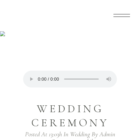
Home
>
Wedding
>
Wedding Ceremony
WEDDING
CEREMONY
Posted At 13:03h
In
Wedding
By
Admin