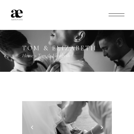
TOM & ELIZABETH
Home
>
Tom & Elizabeth