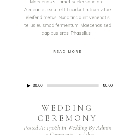
Maecenas sit amet scelerisque orci.
Aenean et ex ut elit tincidunt rutrum vitae
eleifend metus. Nunc tincidunt venenatis
tellus euismod fermentum. Maecenas sed
dapibus eros. Phasellus...
READ MORE
Audio
00:00
00:00
Player
WEDDING
CEREMONY
Posted At 13:08h
In
Wedding
By
Admin
0 Comments
0
Likes