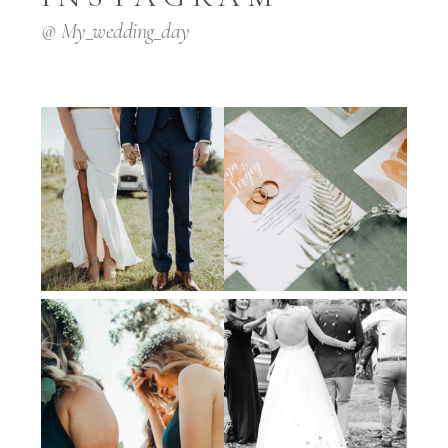
@ My_wedding_day